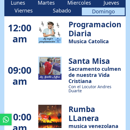
En Vivo : Santa
Lunes
Martes
Miercoles
Jueves
Viernes
Sabado
Domingo
Misa Con Andres
Programacion
12:00
Duarte
Diaria
am
Musica Catolica
Santa Misa
09:00
Sacramento culmen
de nuestra Vida
am
Cristiana
Con el Locutor Andres
Duarte
Rumba
10:00
LLanera
am
musica venezolana